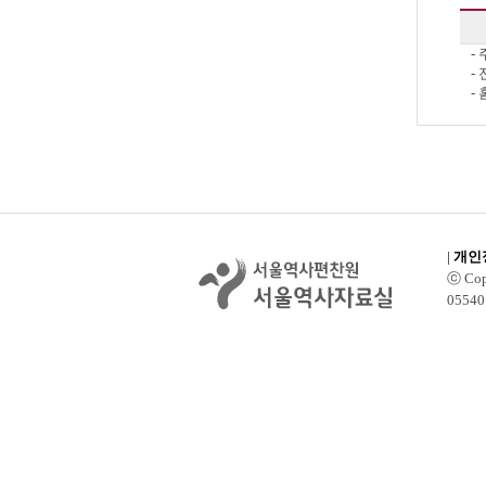
-
- 
-
|
개인
ⓒ Copy
0554