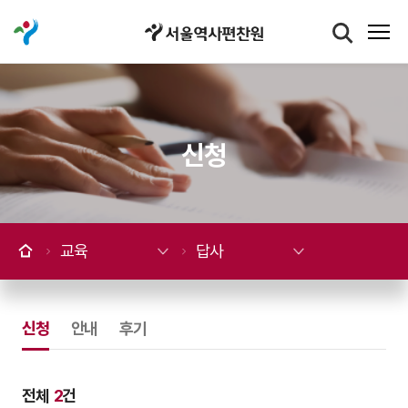
신청
교육
답사
신청
선택됨
안내
후기
전체
2
건