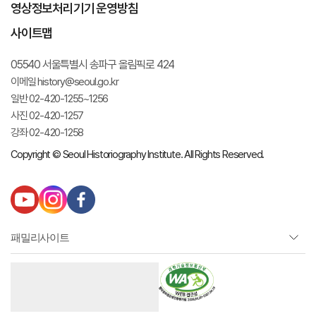
영상정보처리기기 운영방침
사이트맵
05540 서울특별시 송파구 올림픽로 424
이메일 history@seoul.go.kr
일반 02-420-1255~1256
사진 02-420-1257
강좌 02-420-1258
Copyright © Seoul Historiography Institute. All Rights Reserved.
유
인
페
튜
스
이
브
타
스
패밀리사이트
그
북
램