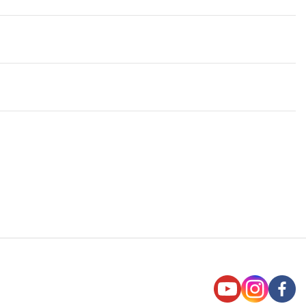
유
인
페
튜
스
이